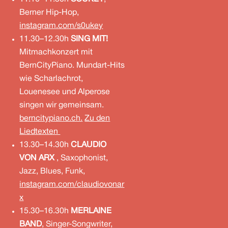
Berner Hip-Hop,
instagram.com/s0ukey
11.30–12.30h
SING MIT!
Mitmachkonzert mit
BernCityPiano. Mundart-Hits
wie Scharlachrot,
Louenesee und Alperose
singen wir gemeinsam.
berncitypiano.ch.
Zu den
Liedtexten
13.30–14.30h
CLAUDIO
VON ARX
, Saxophonist,
Jazz, Blues, Funk,
instagram.com/claudiovonar
x
15.30–16.30h
MERLAINE
BAND
, Singer-Songwriter,