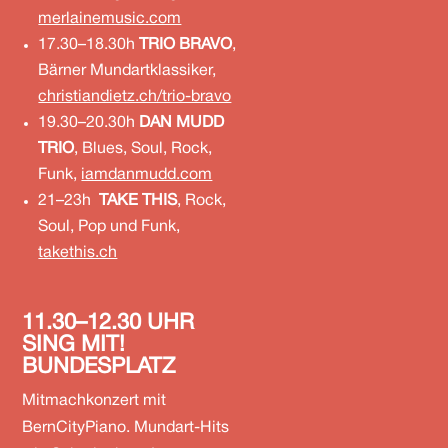
merlainemusic.com
17.30–18.30h
TRIO BRAVO
,
Bärner Mundartklassiker,
christiandietz.ch/trio-bravo
19.30–20.30h
DAN MUDD
TRIO
, Blues, Soul, Rock,
Funk,
iamdanmudd.com
21–23h
TAKE THIS
, Rock,
Soul, Pop und Funk,
takethis.ch
11.30–12.30
UHR
SING MIT!
BUNDESPLATZ
Mitmachkonzert mit
BernCityPiano. Mundart-Hits