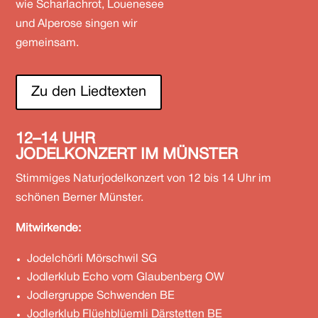
wie Scharlachrot, Louenesee
und Alperose singen wir
gemeinsam.
Zu den Liedtexten
12–14
UHR
JODELKONZERT IM MÜNSTER
Stimmiges Naturjodelkonzert von 12 bis 14 Uhr im
schönen Berner Münster.
​Mitwirkende:
Jodelchörli Mörschwil SG
Jodlerklub Echo vom Glaubenberg OW
Jodlergruppe Schwenden BE
Jodlerklub Flüehblüemli Därstetten BE