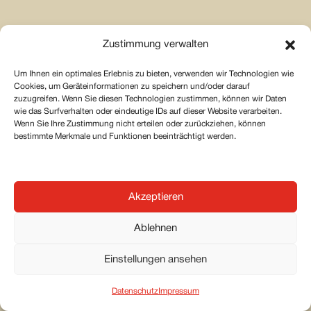
Zustimmung verwalten
Um Ihnen ein optimales Erlebnis zu bieten, verwenden wir Technologien wie
Cookies, um Geräteinformationen zu speichern und/oder darauf
zuzugreifen. Wenn Sie diesen Technologien zustimmen, können wir Daten
wie das Surfverhalten oder eindeutige IDs auf dieser Website verarbeiten.
Wenn Sie Ihre Zustimmung nicht erteilen oder zurückziehen, können
10.30–16.30 UHR
bestimmte Merkmale und Funktionen beeinträchtigt werden.
MONEYVERSE – ERLEBE GELD
WIE NIE ZUVOR
Am Moneyverse-Stand auf dem Bundesplatz
Akzeptieren
kannst du «Du oder Ich» zu Geldfragen spielen,
Ablehnen
dein Schätztalent unter Beweis stellen oder am
Glücksrad drehen. Natürlich gibt’s auch etwas zu
Einstellungen ansehen
gewinnen. Lass dich überraschen. Wenn du tiefer
ins Thema eintauchen möchtest, kommst du mit
Datenschutz
Impressum
den Hosts des Moneyverse ins Gespräch oder